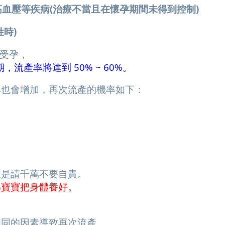
高血壓等疾病(治療不當且在懷孕期間未得到控制)
姓時)
前受孕，
期，流產率將達到 50% ~ 60%。
率也會增加，再次流產的機率如下：
但是請千萬不要自責。
為寶寶把身體養好。
相同的因素導致再次流產。