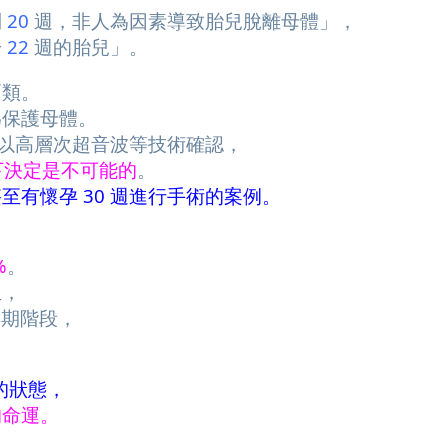
到
20
週，非人為因素導致胎兒脫離母體」，
於
22
週的胎兒」。
兩類。
為保護母體。
，以高層次超音波等技術確認，
要下決定是不可能的
。
至有懷孕 30 週進行手術的案例。
%
。
生，
早期階段，
的狀態，
的命運。