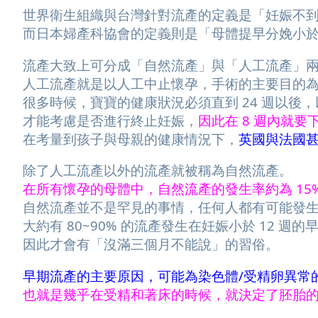
世界衛生組織與台灣針對流產的定義是「妊娠不
而日本婦產科協會的定義則是「母體提早分娩小
流產大致上可分成「自然流產」與「人工流產」
人工流產就是以人工中止懷孕，手術的主要目的
很多時候，寶寶的健康狀況必須直到 24 週以後
才能考慮是否進行終止妊娠，
因此在 8 週內就
在考量到孩子與母親的健康情況下，
英國與法國甚
除了人工流產以外的流產就被稱為自然流產。
在所有懷孕的母體中，自然流產的發生率約為 15
自然流產並不是罕見的事情，任何人都有可能發
大約有 80~90% 的流產發生在妊娠小於 12 週的
因此才會有「沒滿三個月不能說」的習俗。
早期流產的主要原因，可能為染色體/受精卵異常
也就是幾乎在受精和著床的時候，就決定了胚胎