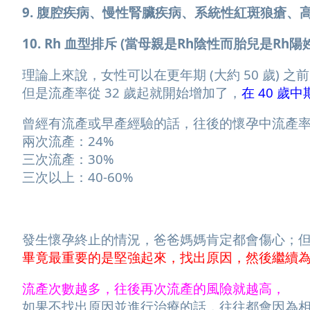
9. 腹腔疾病、慢性腎臟疾病、系統性紅斑狼瘡、
10. Rh 血型排斥 (當母親是Rh陰性而胎兒是Rh陽
理論上來說，女性可以在更年期 (大約 50 歲) 之
但是流產率從 32 歲起就開始增加了，
在 40 歲中
曾經有流產或早產經驗的話，往後的懷孕中流產
兩次流產：24%
三次流產：30%
三次以上：40-60%
發生懷孕終止的情況，爸爸媽媽肯定都會傷心；
畢竟最重要的是堅強起來，找出原因，然後繼續
流產次數越多，往後再次流產的風險就越高，
如果不找出原因並進行治療的話，往往都會因為