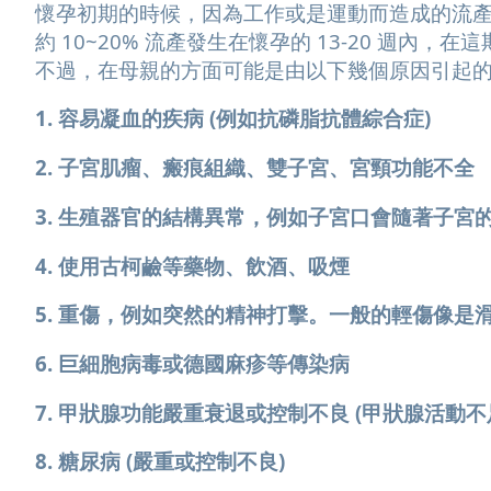
懷孕初期的時候，因為工作或是運動而造成的流
約 10~20% 流產發生在懷孕的 13-20 週
不過，在母親的方面可能是由以下幾個原因引起
1. 容易凝血的疾病 (例如抗磷脂抗體綜合症)
2. 子宮肌瘤、瘢痕組織、雙子宮、宮頸功能不全
3. 生殖器官的結構異常，例如子宮口會隨著子宮
4. 使用古柯鹼等藥物、飲酒、吸煙
5. 重傷，例如突然的精神打擊。一般的輕傷像是
6. 巨細胞病毒或德國麻疹等傳染病
7. 甲狀腺功能嚴重衰退或控制不良 (甲狀腺活動不
8. 糖尿病 (嚴重或控制不良)