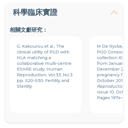
科學臨床實證
相關文獻研究：
G. Kakourou et al., The
M De Rycke, et
clinical utility of PGD with
PGD Consorti
HLA matching a
collection XIV–
collaborative multi-centre
from January 2
ESHRE study. Human
December 201
Reproduction, Vol.33, No.3
pregnancy fol
pp. 520–530. Fertility and
October 2013,
Sterility
Reproduction
,
Issue 10, Octo
Pages 1974–19