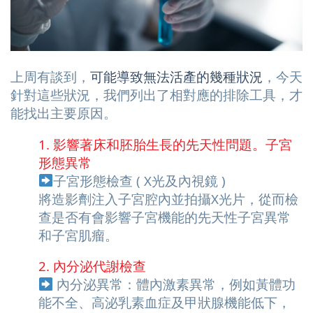
上周有談到，
可能導致無法活產的幾種狀況
，今天
針對這些狀況，我們列出了相對應的排除工具，才
能找出主要原因。
1. 影響著床和胚胎生長的先天性問題。子宮
形態異常
子宮形態檢查 ( X光及內視鏡 )
將造影劑注入子宮腔內並拍攝X光片，從而檢
查是否有會影響子宮機能的先天性子宮異常
和子宮肌瘤。
2. 內分泌代謝檢查
內分泌異常：體內激素異常，例如黃體功
能不全、高泌乳素血症及甲狀腺機能低下，