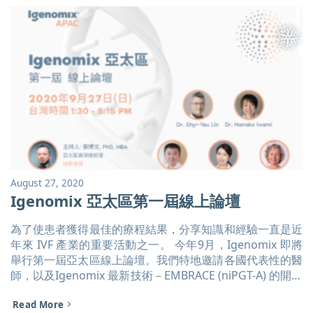
August 27, 2020
Igenomix 亞太區第一屆線上論壇
為了使患者獲得最佳的療程結果，分享知識和經驗一直是近
年來 IVF 產業的重要活動之一。 今年9月，Igenomix 即將
舉行第一屆亞太區線上論壇。我們特地邀請各國代表性的醫
師，以及Igenomix 最新技術－EMBRACE (niPGT-A) 的開發
者 Carmen Rubio 博士，為大家帶來Covid-19 與反覆著床
Read More
失敗的解決方案。 活動詳情與講者介紹，請至以下連結查