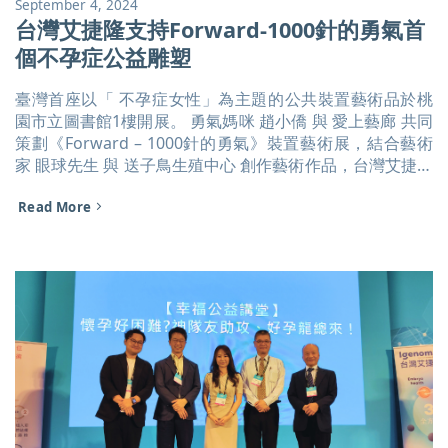
September 4, 2024
台灣艾捷隆支持Forward-1000針的勇氣首
個不孕症公益雕塑
臺灣首座以「 不孕症女性」為主題的公共裝置藝術品於桃
園市立圖書館1樓開展。 勇氣媽咪 趙小僑 與 愛上藝廊 共同
策劃《Forward – 1000針的勇氣》裝置藝術展，結合藝術
家 眼球先生 與 送子鳥生殖中心 創作藝術作品，台灣艾捷隆
總經理楊斐茹也受邀出席支持。 藝術家眼球先生說明，這
Read More
次的創作是將求子過程中女性那份勇往直前的愛，化為2公
尺高的白色獨角獸，讓佈滿針筒的鬃毛與純潔美麗的意象，
形成強烈的對比，希望藉由這件作品，能夠鼓勵並支持所有
在這條路上默默付出的人。 [...]