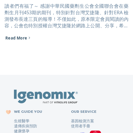
讀者們有福了～ 感謝中華民國藥劑生公會全國聯合會在藥
劑生月刊453期的期刊，特別針對台灣艾捷隆、針對ERA 檢
測發布長達三頁的報導！不僅如此，原本限定會員閱讀的內
容，公會也特別授權台灣艾捷隆於網路上公開、分享，希望
讓更多備孕中的讀者知道ERA 檢測、終結求子的歷程。 [...]
Read More
WE GUIDE YOU
OUR SERVICE
生殖醫學
基因檢測方案
遺傳疾病預防
使用者手冊
健康懷孕