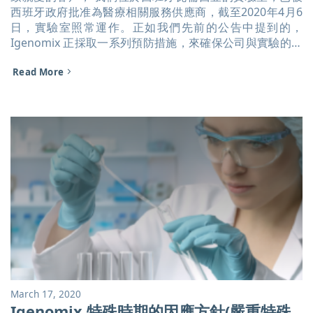
西班牙政府批准為醫療相關服務供應商，截至2020年4月6
日，實驗室照常運作。正如我們先前的公告中提到的，
Igenomix 正採取一系列預防措施，來確保公司與實驗的運
行，以提供完善且精準的報告，繼續為備孕夫妻服務。 如
Read More
果疫情開始影響實驗室或國際物流的運行，我們將根據形勢
的演變隨時調整，並會在網站上為您提供最新消息。若您仍
有其他疑問，歡迎透過以下方式聯繫台灣艾捷隆，我們將有
專人為您提供諮詢： Email:
servicetaiwan@igenomix.com TEL: 02-2697-1737 FAX:
02-2697-1739 台灣艾捷隆在此向所有醫療人員致敬，並希
望大家戴口罩、勤洗手、保持社交距離，共同守護台灣這個
家園。 英雄的背影 Photo by Luis Melendez [...]
March 17, 2020
Igenomix 特殊時期的因應方針(嚴重特殊