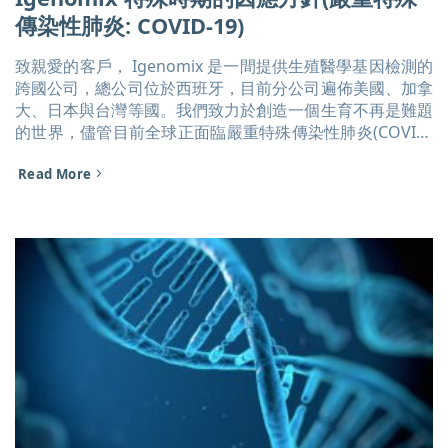
傳染性肺炎: COVID-19)
致親愛的客戶， Igenomix 是一間提供生殖醫學基因檢測的
跨國公司，總公司位於西班牙，目前分公司遍佈美國、加拿
大、日本與台灣等國。我們致力於創造一個生育不再是難題
的世界，儘管目前全球正面臨嚴重特殊傳染性肺炎(COVID-
19)的威脅，我們仍比以往任何時候，都致力於這個目標。
Read More
這個時期之下，不管是醫學人員、病患，或是Igenomix 員
工，我們所有人都面臨了充滿挑戰的環境，但是Igenomix
已採取了所有必要措施，如，注重清潔、環境消毒、以視訊
取代跨國會議等，以減少對員工、客戶和患者健康的潛在影
響。 截至2020年3月17日為止，我們全球23個實驗室的450
名員工，包含美國、西班牙、台灣等，都如常運作中。儘管
面對疾病威脅，每個實驗室仍在繼續履行我們的使命－提供
專業的檢測服務，以協助醫師提供專業諮詢、並幫助更多備
孕夫妻圓夢。 目前的狀況並不妨礙國內與跨國物流公司的
業務，因此我們向您保證，Igenomix團隊正在盡一切可能
繼續為您提供服務，並最小化疾病帶來的影響。 如果您有
任何問題，請不吝聯繫Igenomix台灣艾捷隆團隊，我們將
隨時為您更新最新消息。 台灣艾捷隆服務專線 Email: