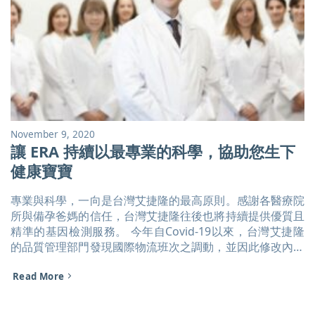
November 9, 2020
讓 ERA 持續以最專業的科學，協助您生下
健康寶寶
專業與科學，一向是台灣艾捷隆的最高原則。感謝各醫療院
所與備孕爸媽的信任，台灣艾捷隆往後也將持續提供優質且
精準的基因檢測服務。 今年自Covid-19以來，台灣艾捷隆
的品質管理部門發現國際物流班次之調動，並因此修改內部
流程，以配合運送；除此之外，經積極向物流公司反應，物
Read More
流公司已承諾將給予優先配送權，協助確保每位病患的療程
都能順利進行。 Igenomix－ with science on your side,
讓我們持續以最專業的科學，協助您生下健康寶寶。 [...]