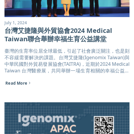
July 1, 2024
台灣艾捷隆與外貿協會2024 Medical
Taiwan聯合舉辦幸福生育公益講堂
臺灣的生育率位居全球最低，引起了社會廣泛關注，也是刻
不容緩需要解決的課題。台灣艾捷隆(Igenomix Taiwan)與
中華民國對外貿易發展協會(TAITRA)，近期於2024 Medical
Taiwan 台灣醫療展，共同舉辦一場生育相關的幸福公益講
堂。論壇中，邀請Baker McKenzie 合夥律師 & 歐洲商會
Read More
ECCT家庭友善聯盟組長 許修豪律師，茂盛板橋生殖中心 吳
明義副院長和華育生殖中心 徐明義院長深入探討了生育率
低下的原因，職場友善政策對生育的影響以及最新的不孕症
治療發展與生殖基因科技趨勢全方位面向，也特別邀請55萬
訂閱數的Youtuber阿倫現場分享試管嬰兒療程經驗。 台灣
艾捷隆身為歐洲商會的家庭友善聯盟(FFA)發起成員之一，
持續關注和支持創造友善家庭職場，希望能扭轉企業朝主動
協助員工家庭問題改善，並持續與FFA針對相關政策向政府