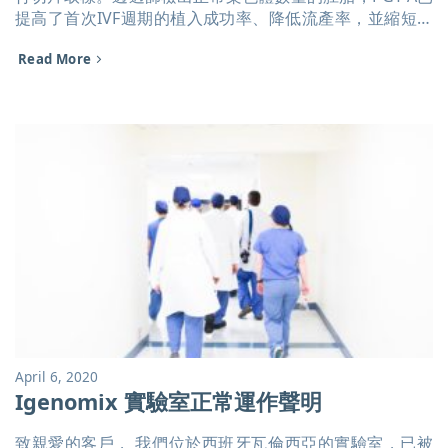
提高了首次IVF週期的植入成功率、降低流產率，並縮短了
患者成功受孕的時間；然而，仍有少數患者會擔心胚胎切片
Read More
帶來的影響。 而在2020年5月22日，Igenomix 的胚胎遺傳
研究負責人Carmen Rubio博士，以及其領導的團隊，終於
開發了一種非侵入式的檢測技術――Embrace。 有別於傳
統PGT-A (PGS) 檢測，Embrace針對含有胚胎游離DNA 的
培養液進行檢測，不需要胚胎切片，就能檢測胚胎的染色體
數目是否正常。 「胚胎中的染色體異常是造成近半數試管
嬰兒週期失敗的重要原因。這項新的非侵入式胚胎著床前染
色體篩檢 (Embrace)，將提高懷孕的機率並有利於足月妊
娠，並幫助病患產下健康的孩子，這是我們輔助生殖的主要
目標。」 Igenomix科學基金會主席——卡洛斯·西蒙
（Carlos Simon）教授說。 這項新的非侵入式胚胎測試將
讓更多的IVF中心和患者能夠進行胚胎染色體分析，因為它
大大簡化了操作流程，而且不需對胚胎進行切片。 這項檢
測是基於一項已發表在《美國婦產科雜誌》的研究，此論文
為《1301個囊胚的多中心前瞻性研究，比較了胚胎游離
April 6, 2020
DNA和滋養層細胞切片的一致性》。該研究對全球四大洲的
Igenomix 實驗室正常運作聲明
8 [...]
致親愛的客戶， 我們位於西班牙瓦倫西亞的實驗室，已被