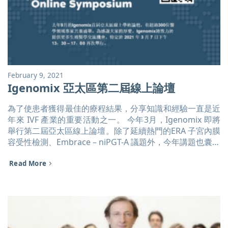
建言。我們也承諾持續將最新的生殖基因技術，與台灣醫療
院所和病患合作，完成盡快擁有健康寶寶的夢想，也期盼社
會大眾能用更多包容和支持在生育路上努力的夥伴們。 [...]
February 9, 2021
Igenomix 亞太區第二屆線上論壇
為了使患者獲得最佳的療程結果，分享知識和經驗一直是近
年來 IVF 產業的重要活動之一。 今年3月，Igenomix 即將
舉行第二屆亞太區線上論壇。除了延續熱門的ERA 子宮內膜
容受性檢測、Embrace – niPGT-A 議題外，今年講題也囊括
了流產生成物檢測。 活動詳情與講者介紹，請至以下連結
Read More
查看： https://www.igenomix.tw/symposium-landing-
page-202103/ 立即報名，搶先預留席位：
https://attendee.gotowebinar.com/register/8900626200
[...]