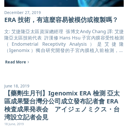
servicetaiwan@igenomix.com TEL: 02-2697-1737 FAX:
02-2697-1739 [...]
December 27, 2019
ERA 技術，有這麼容易被模仿或複製嗎？
文: 艾捷隆亞太區資深總經理 張博文Andy Chang 譯: 艾捷
隆亞太區技術代表 許漢修 Hans Hsu 子宮內膜容受性檢測
（Endometrial Receptivity Analysis）是艾捷隆
（Igenomix ）獨自研究開發的子宮內膜植入前檢測，自
2009年獲得專利後，在檢測市場上開始出現了一些類似名
Read More
稱的「ERXX」或「XXRA」的其他檢測，且有越來越多的趨
勢。本文想探討，在不提及專利及侵權的前提下，艾捷隆
（Igenomix ）以外的檢測公司，在技術上是否有能力開發
出與ERA相同效果的基因檢測。 目錄 [...]
June 18, 2019
【藥劑生月刊】Igenomix ERA 檢測 亞太
區成果暨台灣分公司成立發布記者會 ERA
検査成果発表会 アイジェノミクス・台
湾設立記者会見
18 June, 2019