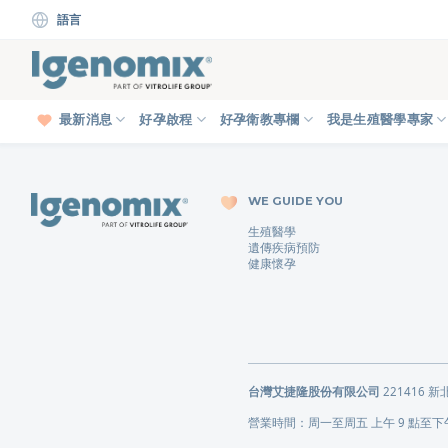
Skip
語言
to
content
最新消息
好孕啟程
好孕衛教專欄
我是生殖醫學專家
WE GUIDE YOU
生殖醫學
遺傳疾病預防
健康懷孕
台灣艾捷隆股份有限公司
221416 
營業時間：周一至周五 上午 9 點至下午