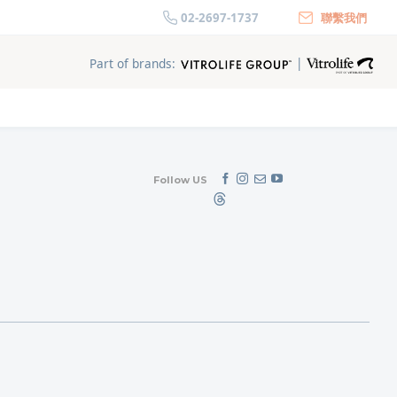
02-2697-1737
聯繫我們
|
Part of brands:
Follow US