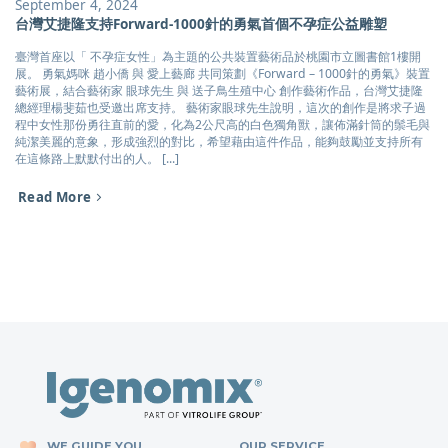
September 4, 2024
台灣艾捷隆支持Forward-1000針的勇氣首個不孕症公益雕塑
臺灣首座以「 不孕症女性」為主題的公共裝置藝術品於桃園市立圖書館1樓開
展。 勇氣媽咪 趙小僑 與 愛上藝廊 共同策劃《Forward – 1000針的勇氣》裝置
藝術展，結合藝術家 眼球先生 與 送子鳥生殖中心 創作藝術作品，台灣艾捷隆
總經理楊斐茹也受邀出席支持。 藝術家眼球先生說明，這次的創作是將求子過
程中女性那份勇往直前的愛，化為2公尺高的白色獨角獸，讓佈滿針筒的鬃毛與
純潔美麗的意象，形成強烈的對比，希望藉由這件作品，能夠鼓勵並支持所有
在這條路上默默付出的人。 [...]
Read More
WE GUIDE YOU
OUR SERVICE