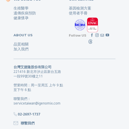
生殖醫學
基因檢測方案
遺傳疾病預防
使用者手冊
健康懷孕
ABOUT US
Follow US
品質相關
加入我們
台灣艾捷隆股份有限公司
221416 新北市汐止區新台五路
一段99號30樓之11
營業時間：周一至周五 上午 9 點
至下午 6 點
聯繫我們：
servicetaiwan@igenomix.com
02-2697-1737
聯繫我們