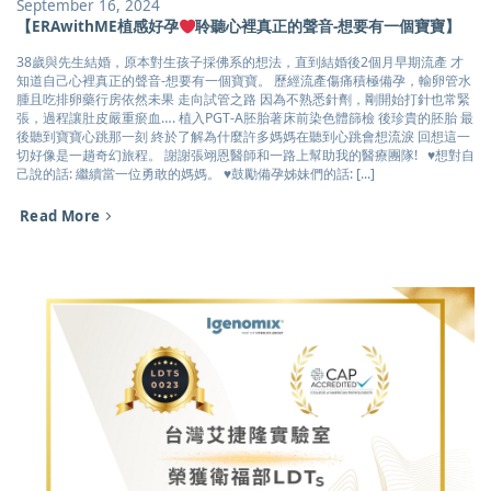
September 16, 2024
【ERAwithME植感好孕
聆聽心裡真正的聲音-想要有一個寶寶】
38歲與先生結婚，原本對生孩子採佛系的想法，直到結婚後2個月早期流產 才
知道自己心裡真正的聲音-想要有一個寶寶。 歷經流產傷痛積極備孕，輸卵管水
腫且吃排卵藥行房依然未果 走向試管之路 因為不熟悉針劑，剛開始打針也常緊
張，過程讓肚皮嚴重瘀血…. 植入PGT-A胚胎著床前染色體篩檢 後珍貴的胚胎 最
後聽到寶寶心跳那一刻 終於了解為什麼許多媽媽在聽到心跳會想流淚 回想這一
切好像是一趟奇幻旅程。 謝謝張翊恩醫師和一路上幫助我的醫療團隊! ♥想對自
己說的話: 繼續當一位勇敢的媽媽。 ♥鼓勵備孕姊妹們的話: [...]
Read More