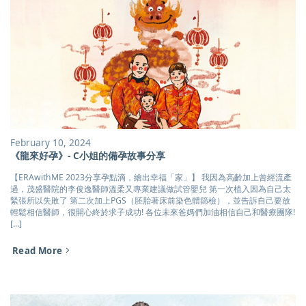
February 10, 2024
《龍來好孕》- C小姐的備孕故事分享
【ERAwithME 2023分享孕點滴，繪出幸福「家」】 我因為高齡加上曾經流產
過，茂盛醫院的李俊逸醫師溫柔又專業建議做試管嬰兒 第一次植入因為自己太
緊張所以失敗了 第二次加上PGS（胚胎著床前染色體篩檢），並告訴自己要放
輕鬆相信醫師，很開心終於求子成功! 各位未來爸媽們加油相信自己和醫療團隊!
[...]
Read More