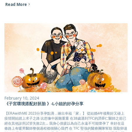
Read More
February 10, 2024
《子宮環境搭配好胚胎 》-L小姐的好孕分享
【ERAwithME 2023分享孕點滴，繪出幸福「家」】 從結婚4年後剛好又碰上
疫情開始踏上求子之路 比想像中困難重重 在38歲遇到TFC的譚舜仁醫師之前已
經在其他診所試管失敗2次… 我身心俱疲以為自己永遠不可能懷孕了 幸好在這
條路上有暖男醫師整個過程都很關心我們 在 TFC 堅強的醫療團隊幫助 我取卵達