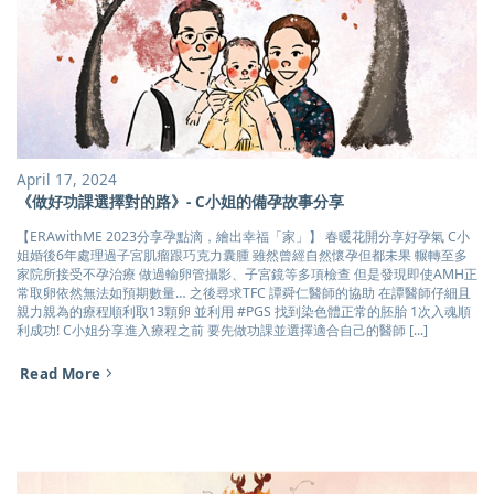
April 17, 2024
《做好功課選擇對的路》- C小姐的備孕故事分享
【ERAwithME 2023分享孕點滴，繪出幸福「家」】 春暖花開分享好孕氣 C小
姐婚後6年處理過子宮肌瘤跟巧克力囊腫 雖然曾經自然懷孕但都未果 輾轉至多
家院所接受不孕治療 做過輸卵管攝影、子宮鏡等多項檢查 但是發現即使AMH正
常取卵依然無法如預期數量… 之後尋求TFC 譚舜仁醫師的協助 在譚醫師仔細且
親力親為的療程順利取13顆卵 並利用 #PGS 找到染色體正常的胚胎 1次入魂順
利成功! C小姐分享進入療程之前 要先做功課並選擇適合自己的醫師 [...]
Read More