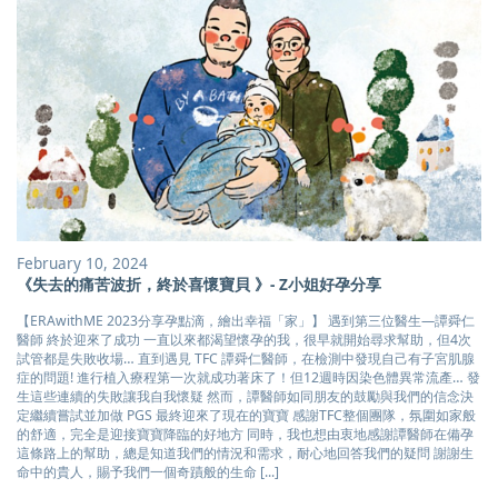
February 10, 2024
《失去的痛苦波折，終於喜懷寶貝 》- Z小姐好孕分享
【ERAwithME 2023分享孕點滴，繪出幸福「家」】 遇到第三位醫生—譚舜仁
醫師 終於迎來了成功 一直以來都渴望懷孕的我，很早就開始尋求幫助，但4次
試管都是失敗收場… 直到遇見 TFC 譚舜仁醫師，在檢測中發現自己有子宮肌腺
症的問題! 進行植入療程第一次就成功著床了！但12週時因染色體異常流產… 發
生這些連續的失敗讓我自我懷疑 然而，譚醫師如同朋友的鼓勵與我們的信念決
定繼續嘗試並加做 PGS 最終迎來了現在的寶寶 感謝TFC整個團隊，氛圍如家般
的舒適，完全是迎接寶寶降臨的好地方 同時，我也想由衷地感謝譚醫師在備孕
這條路上的幫助，總是知道我們的情況和需求，耐心地回答我們的疑問 謝謝生
命中的貴人，賜予我們一個奇蹟般的生命 [...]