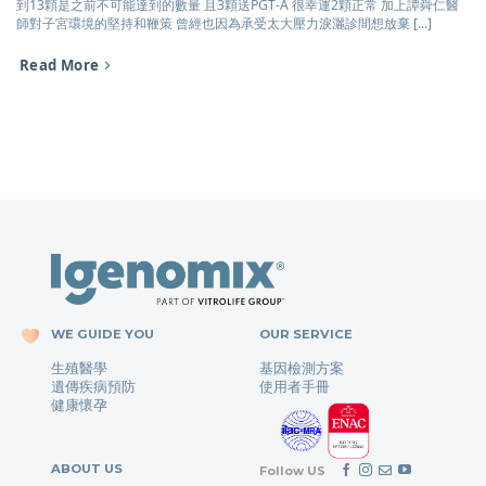
到13顆是之前不可能達到的數量 且3顆送PGT-A 很幸運2顆正常 加上譚舜仁醫
師對子宮環境的堅持和鞭策 曾經也因為承受太大壓力淚灑診間想放棄 [...]
Read More
WE GUIDE YOU
OUR SERVICE
生殖醫學
基因檢測方案
遺傳疾病預防
使用者手冊
健康懷孕
ABOUT US
Follow US