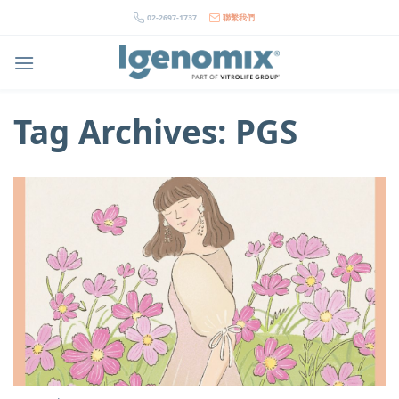
Skip
02-2697-1737
聯繫我們
to
content
Tag Archives:
PGS