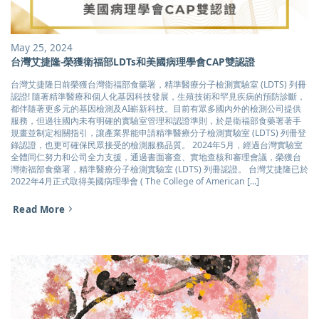
May 25, 2024
台灣艾捷隆-榮獲衛福部LDTs和美國病理學會CAP雙認證
台灣艾捷隆日前榮獲台灣衛福部食藥署，精準醫療分子檢測實驗室 (LDTS) 列冊
認證! 隨著精準醫療和個人化基因科技發展，生殖技術和罕見疾病的預防診斷，
都伴隨著更多元的基因檢測及AI嶄新科技。目前有眾多國內外的檢測公司提供
服務，但過往國內未有明確的實驗室管理和認證準則，於是衛福部食藥署著手
規畫並制定相關指引，讓產業界能申請精準醫療分子檢測實驗室 (LDTS) 列冊登
錄認證，也更可確保民眾接受的檢測服務品質。 2024年5月，經過台灣實驗室
全體同仁努力和公司全力支援，通過書面審查、實地查核和審理會議，榮獲台
灣衛福部食藥署，精準醫療分子檢測實驗室 (LDTS) 列冊認證。 台灣艾捷隆已於
2022年4月正式取得美國病理學會 ( The College of American [...]
Read More